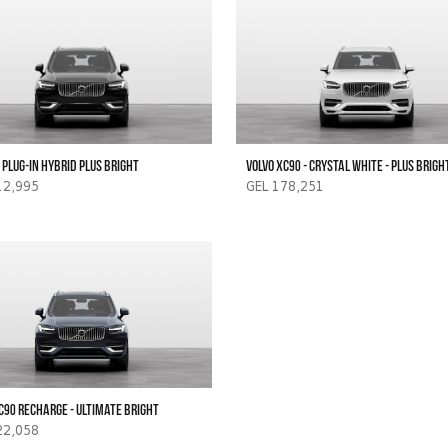
 Plug-in hybrid Plus Bright
Volvo xc90 - crystal white - plus brigh
12,995
GEL 178,251
C90 recharge - ultimate bright
22,058