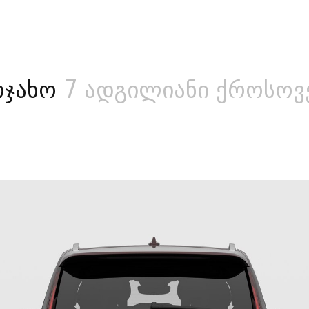
ოჯახო
7 ადგილიანი ქროსოვ