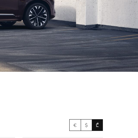
€
$
₾