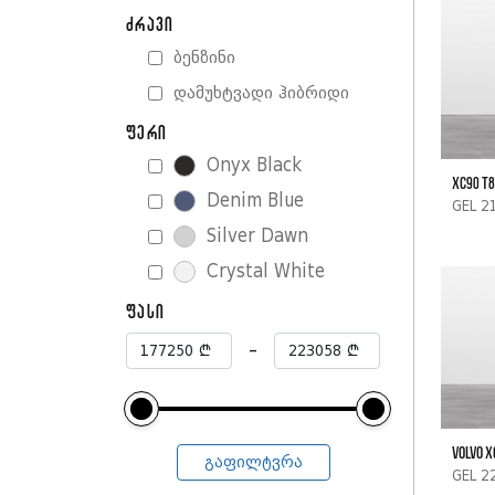
ძრავი
ბენზინი
დამუხტვადი ჰიბრიდი
ფერი
Onyx Black
XC90 T8
Denim Blue
GEL 2
Silver Dawn
Crystal White
ფასი
-
Volvo X
ᲒᲐᲤᲘᲚᲢᲕᲠᲐ
GEL 2