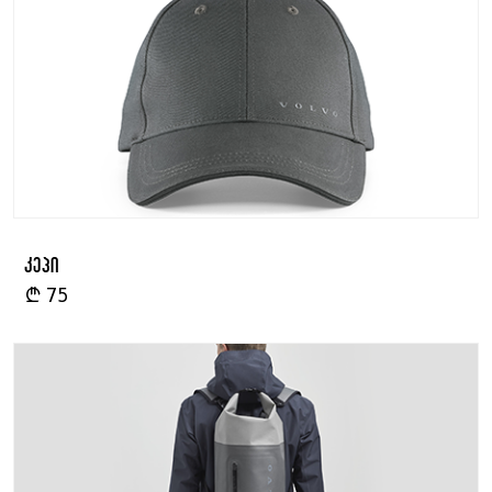
კეპი
₾
75