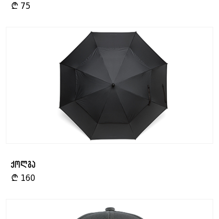
₾
75
ქოლგა
₾
160