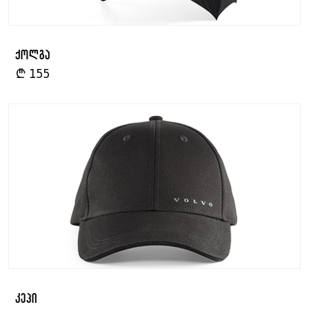
ქოლგა
₾
155
კეპი